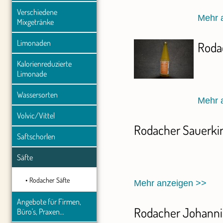
Verschiedene 
Mehr 
Mixgetränke
Limonaden
Roda
Kalorienreduzierte 
Limonade
Wassersorten
Mehr 
Volvic/Vittel
Rodacher Sauerkir
Saftschorlen
Säfte
Rodacher Säfte
Mehr anzeigen >>
Angebote für Firmen, 
Rodacher Johannis
Büro's, Praxen...