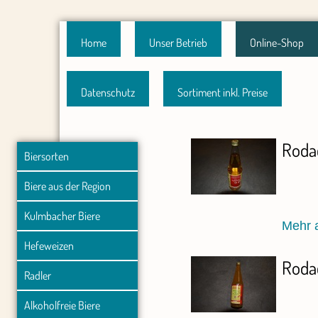
Home
Unser Betrieb
Online-Shop
Datenschutz
Sortiment inkl. Preise
Rodac
Biersorten
Biere aus der Region
Kulmbacher Biere
Mehr 
Hefeweizen
Rodac
Radler
Alkoholfreie Biere