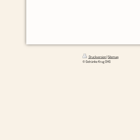
Druckversion
|
Sitemap
© Getränke Krug OHG